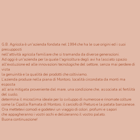
G.B. Agricola è un'azienda fondata nel 1994 che ha le sue origini ed i suoi
presupposti
nell'attività agricola familiare che si tramanda da diverse generazioni.
Ad oggi è un'azienda per la quale l'agricoltura degli avi ha lasciato spazio
all'evoluzione ed alle innovazioni tecnologiche del settore, senza mai perdere di
vista
la genuinità e la qualità dei prodotti che coltiviamo.
L’azienda produce nella piana di Montoro, località circondata da monti ma
esposta
all’aria mitigata proveniente dal mare, una condizione che, associata al fertilità
del suolo,
determina il microclima ideale per lo sviluppo di numerose e rinomate colture
come la Cipolla Ramata di Montoro, il carciofo di Preturo e la patata banzanese.
Ora mettetevi comodi e godetevi un viaggio di colori, profumi e sapori
che appagheranno i vostri occhi e delizieranno il vostro palato.
Buona continuazione!