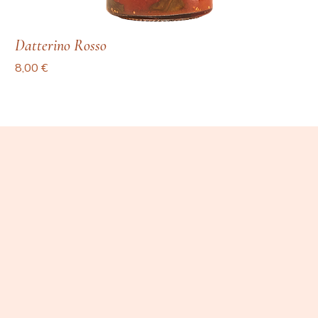
Datterino Rosso
Prezzo
8,00 €