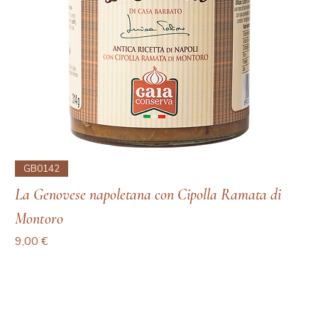
GB0142
La Genovese napoletana con Cipolla Ramata di
Montoro
Prezzo
9,00 €