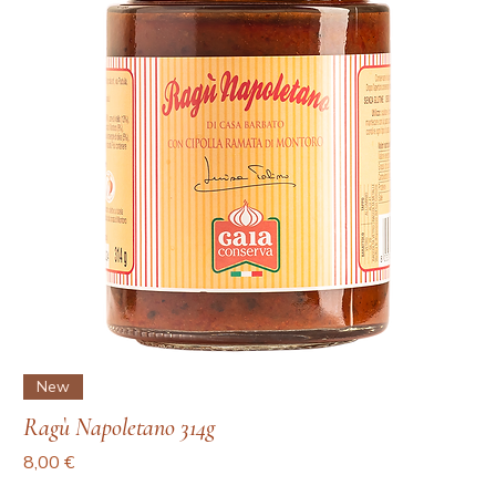
New
Ragù Napoletano 314g
Prezzo
8,00 €