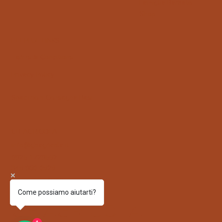
Famiglia Barbato
Shop
HELPFUL LINKS
Terms & Conditions
Privacy Policy
Spedizioni
Consegna Resi
GB AGRICOLA
info@gbagricola.it
0825 1728592
349 860 0929
Via Padula 83025 Montoro AV
Come possiamo aiutarti?
GB AGRICOLA