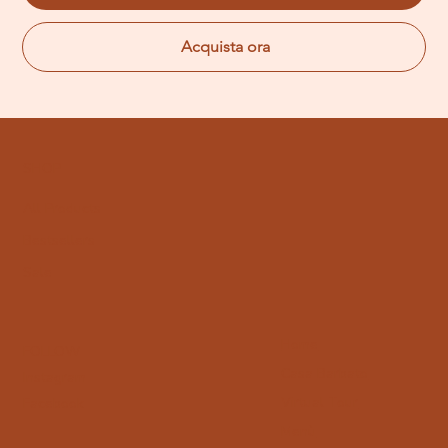
Acquista ora
SHOP
All Products
Bestsellers
Sale
Home
FOLLOW
Casa Barbato
Instagram
Virtual Tour
Facebook
Menù