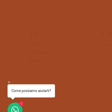
A
SHOP
FOLLO
All Products
Instagr
Bestsellers
Facebo
Sale
Come possiamo aiutarti?
1