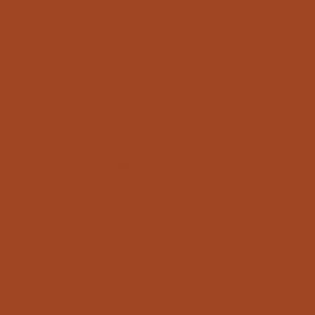
A
GB AGRICOLA
info@gbagricola.it
0825 1728592
349 860 0929
Via Padula 83025
Montoro AV