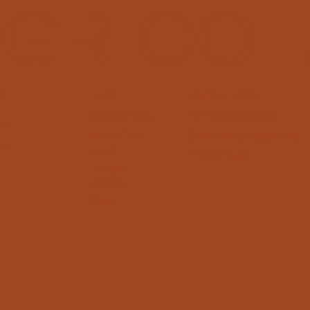
GRICOL
Home
W
HELPFUL LINKS
Terms & Conditions
Casa Barbato
am
Virtual Tour
Spedizioni
Consegna Resi
ok
Menù
Privacy Policy
Famiglia
Barbato
Shop