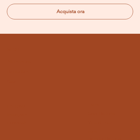
Acquista ora
SHOP
All Products
Bestsellers
Sale
Home
FOLLOW
Casa Barbato
Instagram
Virtual Tour
Facebook
Menù
Famiglia Barbato