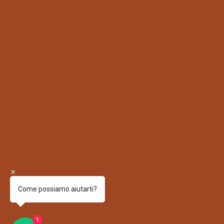
Shop
HELPFUL LINKS
Terms & Conditions
Privacy Policy
Spedizioni
Consegna Resi
GB AGRICOLA
info@gbagricola.it
0825 1728592
349 860 0929
Via Padula 83025 Montoro AV
Come possiamo aiutarti?
GB AGRICOLA
1