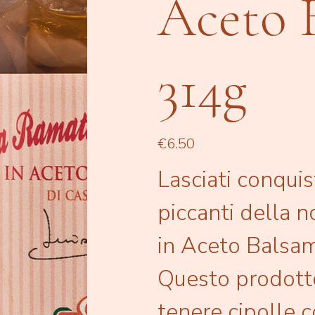
Aceto 
314g
Price
€6.50
Lasciati conquis
piccanti della 
in Aceto Balsam
Questo prodott
tenere cipolle 