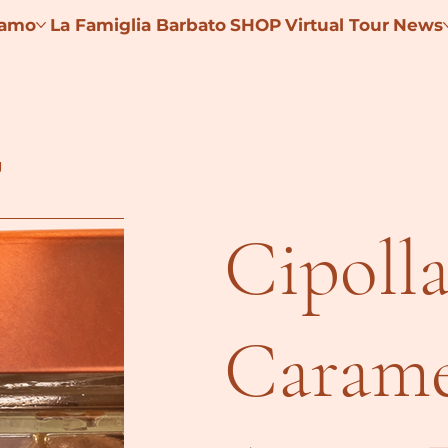
iamo
La Famiglia Barbato
SHOP
Virtual Tour
News
g
Cipoll
Carame