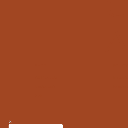
A
SHOP
FOLLO
All Products
Instagr
Bestsellers
Facebo
Sale