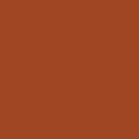
GB
GRICOL
Home
W
HELPFUL LINKS
Terms & Conditions
Hause
am
Barbato
Shipping Delivery Returns
ok
Virtual Tour
Privacy Policy
Menù
Barbato
family
Shop