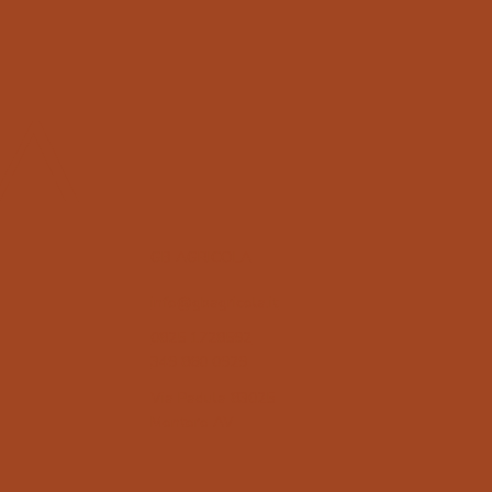
A
GB AGRICOLA
info@gbagricola.it
0825 1728592
349 860 0929
Via Padula 83025
Montoro AV