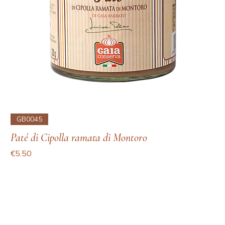
GB0045
Paté di Cipolla ramata di Montoro
Price
€5.50