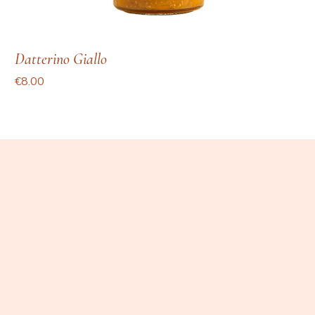
Datterino Giallo
Price
€8.00