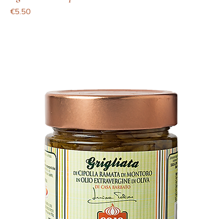
Price
€5.50