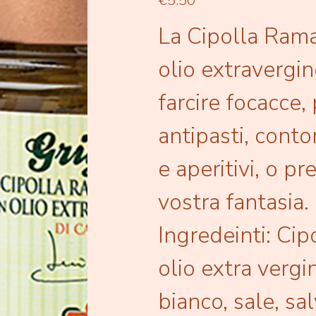
€5.50
La Cipolla Rama
olio extravergin
farcire focacce,
antipasti, conto
e aperitivi, o pr
vostra fantasia.
Ingredeinti: Cip
olio extra vergin
bianco, sale, sa