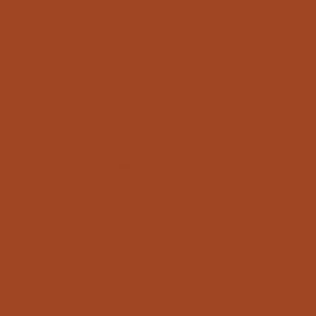
A
GB AGRICOLA
info@gbagricola.it
0825 1728592
349 860 0929
Via Padula 83025
Montoro AV