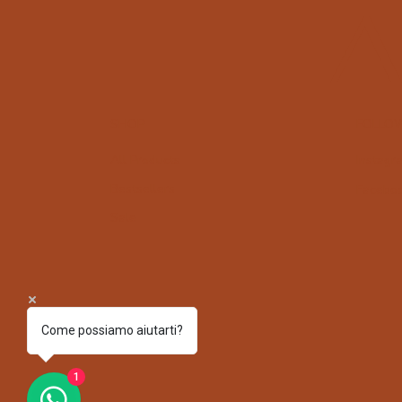
A
SHOP
FOLLO
All Products
Instagr
Bestsellers
Facebo
Sale
Come possiamo aiutarti?
1