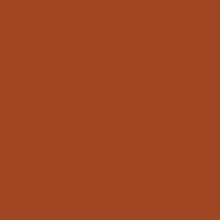
GRICOL
Home
W
HELPFUL LINKS
Terms & Conditions
Hause
am
Barbato
Shipping Delivery Returns
ok
Virtual Tour
Privacy Policy
Menù
Barbato
family
Shop