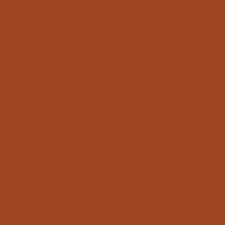
Home
FOLLOW
Hause Barbato
Instagram
Virtual Tour
Facebook
Menù
Barbato family
Shop
HELPFUL LINKS
Terms & Conditions
Privacy Policy
Shipping Delivery Returns
GB AGRICOLA
info@gbagricola.it
0825 1728592