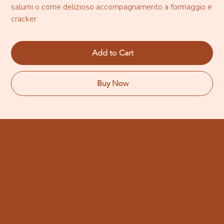
salumi o come delizioso accompagnamento a formaggio e
cracker.
Add to Cart
Buy Now
SHOP
All Products
Bestsellers
Sale