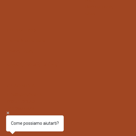
Menù
Barbato family
Shop
HELPFUL LINKS
Terms & Conditions
Privacy Policy
Shipping Delivery Returns
GB AGRICOLA
info@gbagricola.it
0825 1728592
349 860 0929
Via Padula 83025 Montoro AV
Come possiamo aiutarti?
GB AGRICOLA