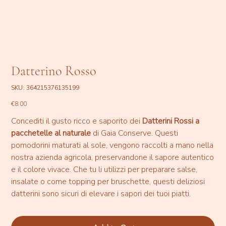
Datterino Rosso
SKU
SKU:
364215376135199
364215376135199
Price
€8.00
Concediti il gusto ricco e saporito dei
Datterini Rossi a
pacchetelle al naturale
di Gaia Conserve. Questi
pomodorini maturati al sole, vengono raccolti a mano nella
nostra azienda agricola, preservandone il sapore autentico
e il colore vivace. Che tu li utilizzi per preparare salse,
insalate o come topping per bruschette, questi deliziosi
datterini sono sicuri di elevare i sapori dei tuoi piatti.