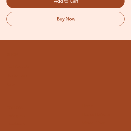
Add to Cart
Buy Now
SHOP
All Products
Bestsellers
Sale
Home
FOLLOW
Hause Barbato
Instagram
Virtual Tour
Facebook