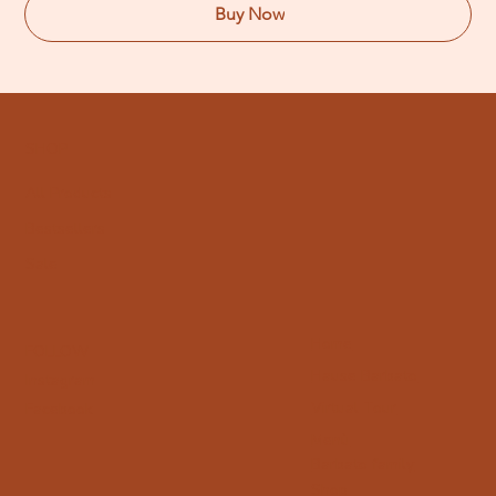
Buy Now
SHOP
All Products
Bestsellers
Sale
Home
FOLLOW
Hause Barbato
Instagram
Virtual Tour
Facebook
Menù
Barbato family
Shop