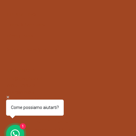
HELPFUL LINKS
Terms & Conditions
Privacy Policy
Shipping Delivery Returns
GB AGRICOLA
info@gbagricola.it
0825 1728592
349 860 0929
Via Padula 83025 Montoro AV
Come possiamo aiutarti?
GB AGRICOLA
1
© 2025 by gbagricola. NB Studio