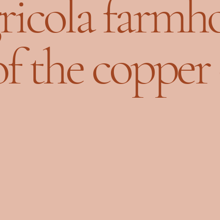
icola farmho
of the copper